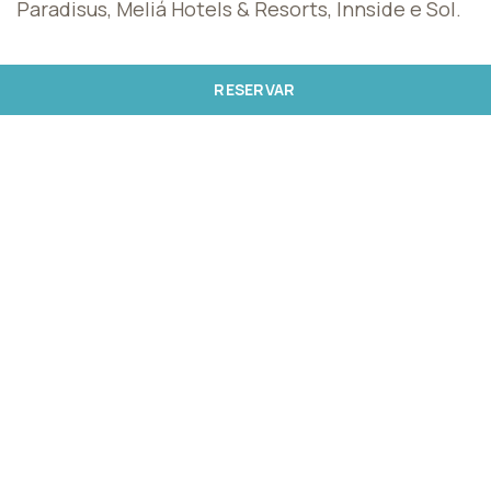
Paradisus, Meliá Hotels & Resorts, Innside e Sol.
RESERVAR
INSCREVA-SE
AGORA
E RECEBA
2000
PONTOS
O MeliáRewards é o