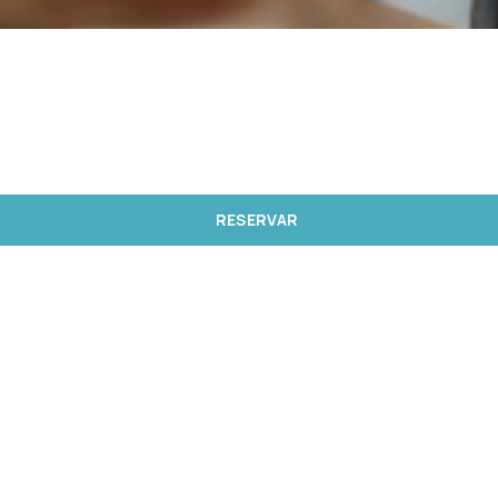
RESERVAR
Bienvenido al sitio web meliamadeira.com (este “Sitio Web”).
Meliá Madeira pone a disposición este sitio web bajo los
siguientes términos de uso (estos “Términos”). Estos
Términos explican el contrato entre usted (“Usted”, “Su”) y
Meliá Madeira (“Nosotros”, “Nos”, “Nuestro”) en relación con
su uso de este sitio web. Le recomendamos que conserve
una copia impresa de las presentes Condiciones. Sin
embargo, tenga en cuenta que estos Términos pueden ser
actualizados o modificados de vez en cuando.