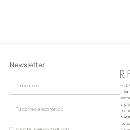
Newsletter
MELIÁ
Inter
venta
El pr
podrá
nuest
recib
Acepto los
Términos y Condiciones
El pr