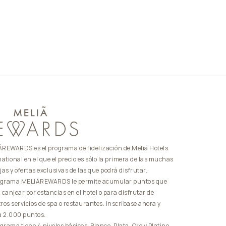
REWARDS es el programa de fidelización de Meliá Hotels
national en el que el precio es sólo la primera de las muchas
jas y ofertas exclusivas de las que podrá disfrutar.
ograma MELIÁREWARDS le permite acumular puntos que
 canjear por estancias en el hotel o para disfrutar de
ros servicios de spa o restaurantes. Inscríbase ahora y
a 2.000 puntos.
ograma tiene 4 niveles básicos: Blanco, Plata, Oro y Platino.