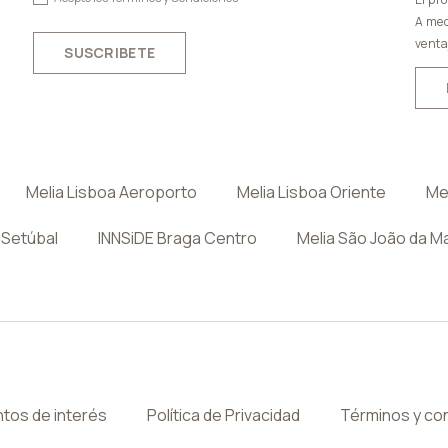
A med
venta
SUSCRIBETE
Melia Lisboa Aeroporto
Melia Lisboa Oriente
Me
 Setúbal
INNSiDE Braga Centro
Melia São João da M
tos de interés
Política de Privacidad
Términos y co