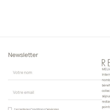
Newsletter
MELIÁ
Inter
nombr
bénéf
colle
séjou
resta
point
J'accepte les
Conditions Générales