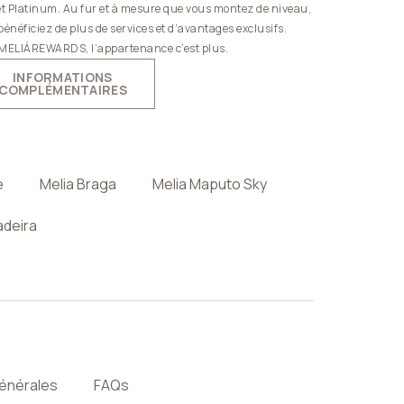
et Platinum. Au fur et à mesure que vous montez de niveau,
bénéficiez de plus de services et d’avantages exclusifs.
MELIÁREWARDS, l’appartenance c’est plus.
INFORMATIONS
COMPLÉMENTAIRES
e
Melia Braga
Melia Maputo Sky
adeira
générales
FAQs