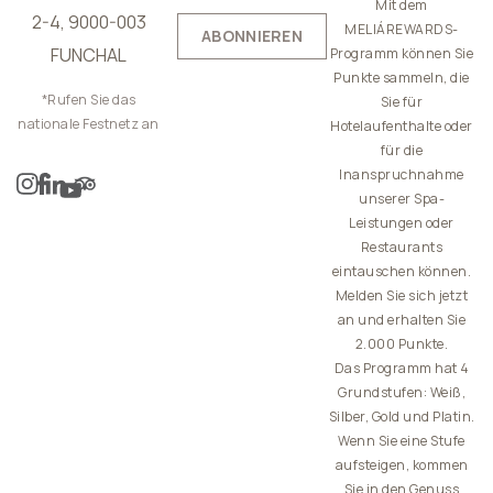
Mit dem
2-4, 9000-003
MELIÁREWARDS-
ABONNIEREN
FUNCHAL
Programm können Sie
Punkte sammeln, die
*Rufen Sie das
Sie für
nationale Festnetz an
Hotelaufenthalte oder
für die
Inanspruchnahme
unserer Spa-
Leistungen oder
Restaurants
eintauschen können.
Melden Sie sich jetzt
an und erhalten Sie
2.000 Punkte.
Das Programm hat 4
Grundstufen: Weiß,
Silber, Gold und Platin.
Wenn Sie eine Stufe
aufsteigen, kommen
Sie in den Genuss