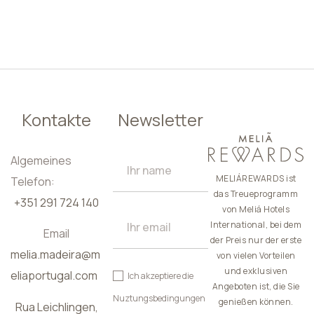
DE
Kontakte
Newsletter
Algemeines
MELIÁREWARDS ist
Telefon:
das Treueprogramm
+351 291 724 140
von Meliá Hotels
International, bei dem
Email
der Preis nur der erste
melia.madeira@m
von vielen Vorteilen
und exklusiven
eliaportugal.com
Ich akzeptiere die
Angeboten ist, die Sie
Nuztungsbedingungen
genießen können.
Rua Leichlingen,