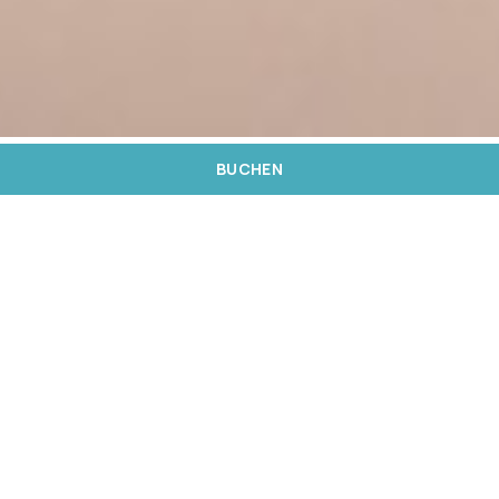
BUCHEN
Das Meliá Madeira Mare befindet sich nur wenige
Gehminuten von den wichtigsten
Sehenswürdigkeiten der Insel entfernt. Mit
seiner privilegierten Lage ist das Hotel der
perfekte Ort, um Veranstaltungen abzuhalten,
und bietet Komfort und eine anspruchsvolle
Atmosphäre.
Sie können sich auf ein Team von Fachleuten