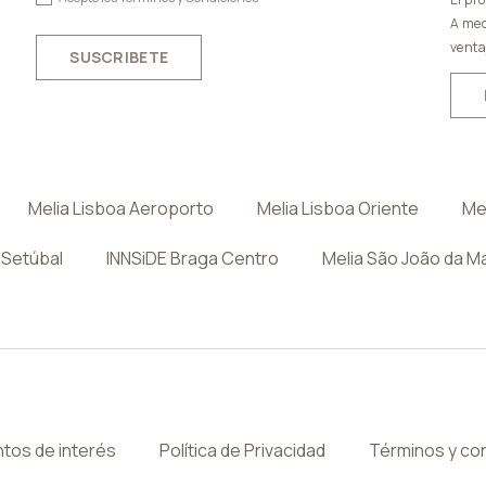
A med
venta
SUSCRIBETE
Melia Lisboa Aeroporto
Melia Lisboa Oriente
Me
 Setúbal
INNSiDE Braga Centro
Melia São João da M
tos de interés
Política de Privacidad
Términos y co