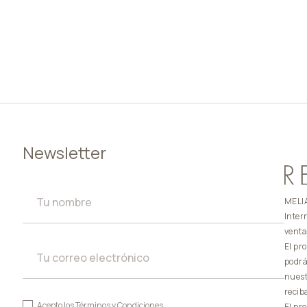
Newsletter
MELIÁ
Inter
venta
El pr
podrá
nuest
recib
Acepto los
Términos y Condiciones
El pr