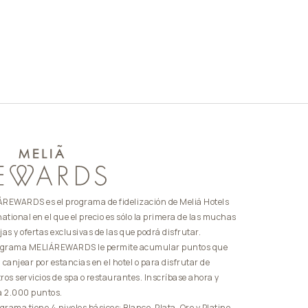
REWARDS es el programa de fidelización de Meliá Hotels
national en el que el precio es sólo la primera de las muchas
jas y ofertas exclusivas de las que podrá disfrutar.
ograma MELIÁREWARDS le permite acumular puntos que
 canjear por estancias en el hotel o para disfrutar de
ros servicios de spa o restaurantes. Inscríbase ahora y
a 2.000 puntos.
ograma tiene 4 niveles básicos: Blanco, Plata, Oro y Platino.